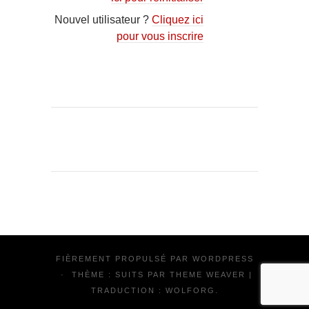
Nouvel utilisateur ?
Cliquez ici
pour vous inscrire
FIÈREMENT PROPULSÉ PAR
WORDPRESS
·
THÈME : SUITS PAR
THEME WEAVER
|
TRADUCTION :
WOLFORG
.